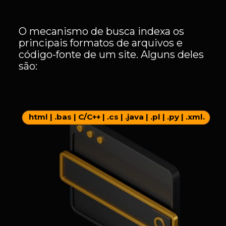
O mecanismo de busca indexa os
principais formatos de arquivos e
código-fonte de um site. Alguns deles
são:
html | .bas | C/C++ | .cs | .java | .pl | .py | .xml.