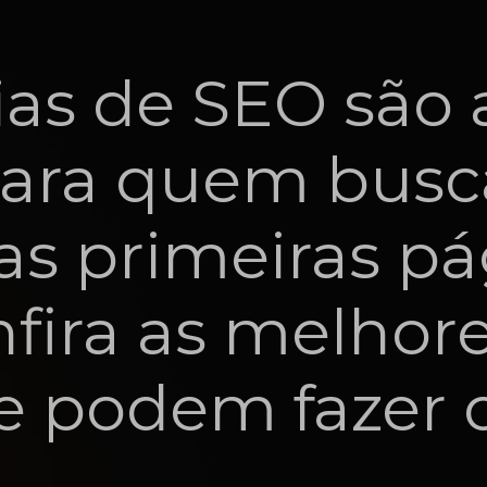
ias de SEO são 
para quem busc
as primeiras p
fira as melhor
e podem fazer o
!