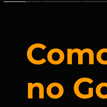
Como
no G