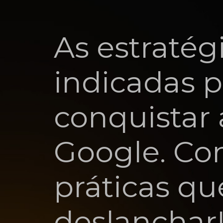
As estratég
indicadas 
conquistar 
Google. Con
práticas qu
deslanchar