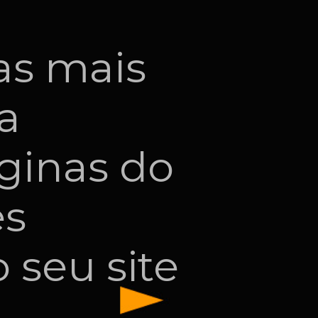
as mais
a
áginas do
es
 seu site