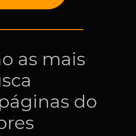
ão as mais
usca
 páginas do
ores