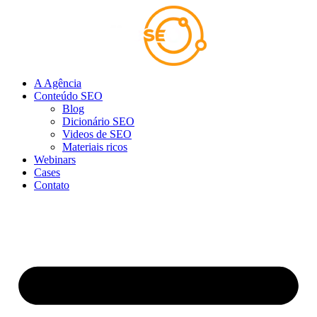
Ir
para
o
conteúdo
A Agência
Conteúdo SEO
Blog
Dicionário SEO
Videos de SEO
Materiais ricos
Webinars
Cases
Contato