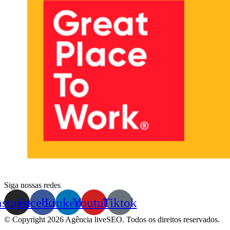
Siga nossas redes
nstagram
Facebook
Linkedin
Youtube
Tiktok
© Copyright 2026 Agência liveSEO. Todos os direitos reservados.