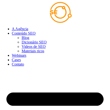
Ir
para
o
conteúdo
A Agência
Conteúdo SEO
Blog
Dicionário SEO
Videos de SEO
Materiais ricos
Webinars
Cases
Contato