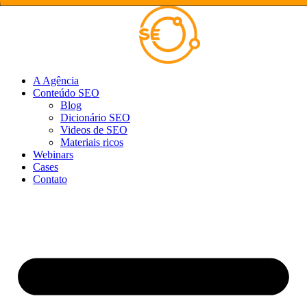
Ir
para
o
conteúdo
A Agência
Conteúdo SEO
Blog
Dicionário SEO
Videos de SEO
Materiais ricos
Webinars
Cases
Contato