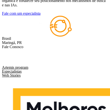
orgânica e fortalecer seu posicionamento nos mecanismos de busca
e nas IAs.
Fale com um especialista
Brasil
Maringá, PR
Fale Conosco
comercial@liveseo.com.br
(44) 3346 3896
Artemis program
Especialistas
Web Stories