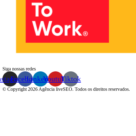
Siga nossas redes
nstagram
Facebook
Linkedin
Youtube
Tiktok
© Copyright 2026 Agência liveSEO. Todos os direitos reservados.