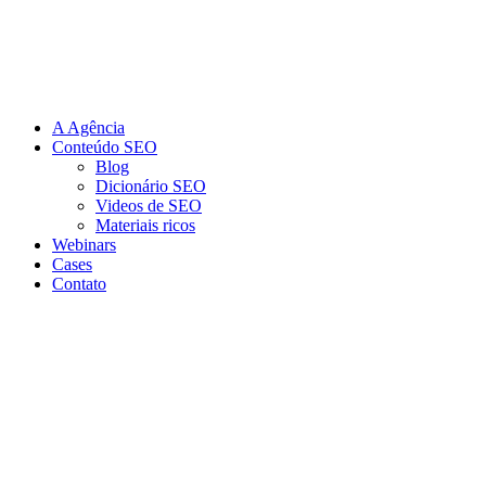
Ir
para
o
conteúdo
A Agência
Conteúdo SEO
Blog
Dicionário SEO
Videos de SEO
Materiais ricos
Webinars
Cases
Contato