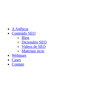
Ir
para
o
conteúdo
A Agência
Conteúdo SEO
Blog
Dicionário SEO
Videos de SEO
Materiais ricos
Webinars
Cases
Contato