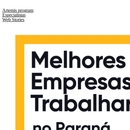
(44) 3346 3896
Artemis program
Especialistas
Web Stories