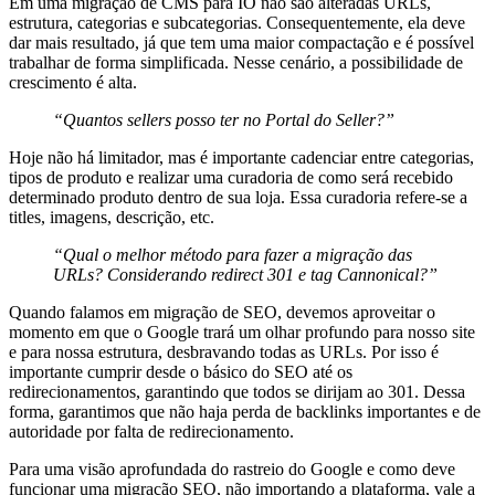
Em uma migração de CMS para IO não são alteradas URLs,
estrutura, categorias e subcategorias. Consequentemente, ela deve
dar mais resultado, já que tem uma maior compactação e é possível
trabalhar de forma simplificada. Nesse cenário, a possibilidade de
crescimento é alta.
“Quantos sellers posso ter no Portal do Seller?”
Hoje não há limitador, mas é importante cadenciar entre categorias,
tipos de produto e realizar uma curadoria de como será recebido
determinado produto dentro de sua loja. Essa curadoria refere-se a
titles, imagens, descrição, etc.
“Qual o melhor método para fazer a migração das
URLs? Considerando redirect 301 e tag Cannonical?”
Quando falamos em migração de SEO, devemos aproveitar o
momento em que o Google trará um olhar profundo para nosso site
e para nossa estrutura, desbravando todas as URLs. Por isso é
importante cumprir desde o básico do SEO até os
redirecionamentos, garantindo que todos se dirijam ao 301. Dessa
forma, garantimos que não haja perda de backlinks importantes e de
autoridade por falta de redirecionamento.
Para uma visão aprofundada do rastreio do Google e como deve
funcionar uma migração SEO, não importando a plataforma, vale a