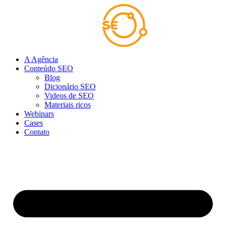
Ir
para
o
conteúdo
A Agência
Conteúdo SEO
Blog
Dicionário SEO
Videos de SEO
Materiais ricos
Webinars
Cases
Contato