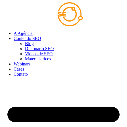
Ir
para
o
conteúdo
A Agência
Conteúdo SEO
Blog
Dicionário SEO
Videos de SEO
Materiais ricos
Webinars
Cases
Contato