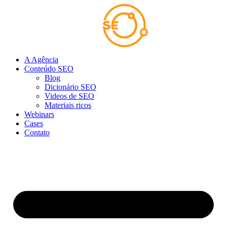
Ir
para
o
conteúdo
A Agência
Conteúdo SEO
Blog
Dicionário SEO
Videos de SEO
Materiais ricos
Webinars
Cases
Contato