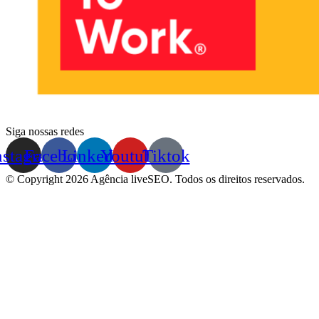
Siga nossas redes
nstagram
Facebook
Linkedin
Youtube
Tiktok
© Copyright 2026 Agência liveSEO. Todos os direitos reservados.