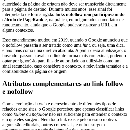
autoridade da página de origem não deve ser transferida diretamente
para a página de destino. Durante muitos anos, esse sinal foi
interpretado de forma rígida:
links nofollow não participavam do
cálculo de PageRank
e, na prática, eram ignorados como fator de
ranqueamento, ainda que o Google pudesse rastrear a URL em
alguns contextos.
Esse entendimento mudou em 2019, quando o Google anunciou que
o nofollow passaria a ser tratado como uma
hint
, ou seja, uma dica,
e não mais como uma diretiva absoluta. A partir dessa atualização, o
buscador passou a avaliar o link de forma mais contextual, podendo
optar por ignorá-lo para fins de autoridade ou utilizá-lo como um
sinal secundário, caso considere o contexto, a relevância temática e a
confiabilidade da página de origem.
Atributos complementares ao link follow
e nofollow
Com a evolução da web e o crescimento de diferentes tipos de
relações entre sites, o Google percebeu que apenas classificar links
como
follow
ou
nofollow
não era suficiente para entender o contexto
em que eles surgem. Nem todo link existe pelo mesmo motivo:
alguns são editoriais, outros comerciais, e outros surgem
espontaneamente a partir da interação dos usuários.