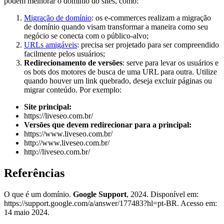
podem melhorar o domínio do sites, como:
Migração de domínio
: os e-commerces realizam a migração
de domínio quando visam transformar a maneira como seu
negócio se conecta com o público-alvo;
URLs amigáveis
: precisa ser projetado para ser compreendido
facilmente pelos usuários;
Redirecionamento de versões
: serve para levar os usuários e
os bots dos motores de busca de uma URL para outra. Utilize
quando houver um link quebrado, deseja excluir páginas ou
migrar conteúdo. Por exemplo:
Site principal:
https://liveseo.com.br/
Versões que devem redirecionar para a principal:
https://www.liveseo.com.br/
http://www.liveseo.com.br/
http://liveseo.com.br/
Referências
O que é um domínio.
Google Support
, 2024. Disponível em:
https://support.google.com/a/answer/177483?hl=pt-BR. Acesso em:
14 maio 2024.