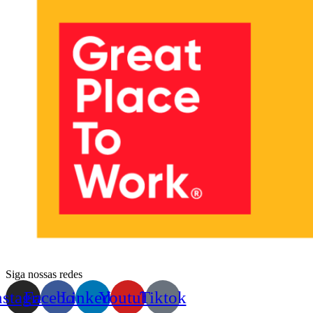
Siga nossas redes
nstagram
Facebook
Linkedin
Youtube
Tiktok