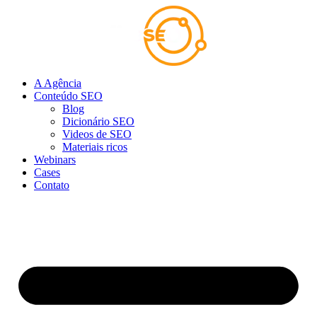
Ir
para
o
conteúdo
A Agência
Conteúdo SEO
Blog
Dicionário SEO
Videos de SEO
Materiais ricos
Webinars
Cases
Contato