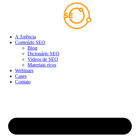
Ir
para
o
conteúdo
A Agência
Conteúdo SEO
Blog
Dicionário SEO
Videos de SEO
Materiais ricos
Webinars
Cases
Contato