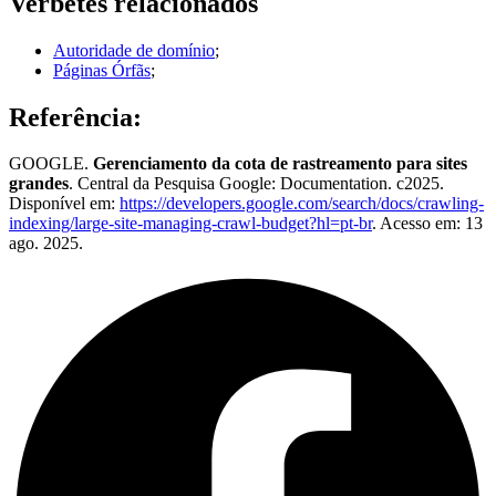
Verbetes relacionados
Autoridade de domínio
;
Páginas Órfãs
;
Referência:
GOOGLE.
Gerenciamento da cota de rastreamento para sites
grandes
. Central da Pesquisa Google: Documentation. c2025.
Disponível em:
https://developers.google.com/search/docs/crawling-
indexing/large-site-managing-crawl-budget?hl=pt-br
. Acesso em: 13
ago. 2025.