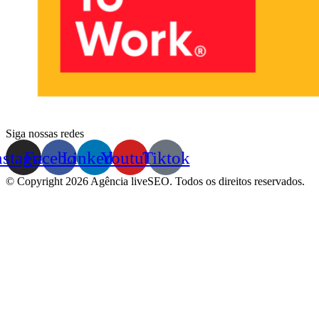
Siga nossas redes
nstagram
Facebook
Linkedin
Youtube
Tiktok
© Copyright 2026 Agência liveSEO. Todos os direitos reservados.