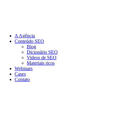
Ir
para
o
conteúdo
A Agência
Conteúdo SEO
Blog
Dicionário SEO
Videos de SEO
Materiais ricos
Webinars
Cases
Contato