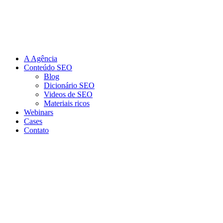
Ir
para
o
conteúdo
A Agência
Conteúdo SEO
Blog
Dicionário SEO
Videos de SEO
Materiais ricos
Webinars
Cases
Contato