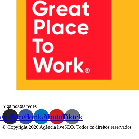
Siga nossas redes
nstagram
Facebook
Linkedin
Youtube
Tiktok
© Copyright 2026 Agência liveSEO. Todos os direitos reservados.