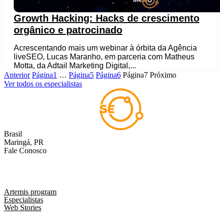
Growth Hacking: Hacks de crescimento
orgânico e patrocinado
Acrescentando mais um webinar à órbita da Agência
liveSEO, Lucas Maranho, em parceria com Matheus
Motta, da Adtail Marketing Digital,...
Anterior
Página
1
…
Página
5
Página
6
Página
7
Próximo
Ver todos os especialistas
Brasil
Maringá, PR
Fale Conosco
comercial@liveseo.com.br
(44) 3346 3896
Artemis program
Especialistas
Web Stories