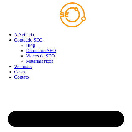
Ir
para
o
conteúdo
A Agência
Conteúdo SEO
Blog
Dicionário SEO
Videos de SEO
Materiais ricos
Webinars
Cases
Contato