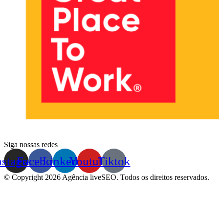
Siga nossas redes
nstagram
Facebook
Linkedin
Youtube
Tiktok
© Copyright 2026 Agência liveSEO. Todos os direitos reservados.