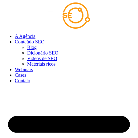
Ir
para
o
conteúdo
A Agência
Conteúdo SEO
Blog
Dicionário SEO
Videos de SEO
Materiais ricos
Webinars
Cases
Contato