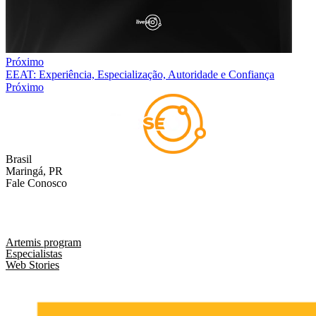
Próximo
EEAT: Experiência, Especialização, Autoridade e Confiança
Próximo
Brasil
Maringá, PR
Fale Conosco
comercial@liveseo.com.br
(44) 3346 3896
Artemis program
Especialistas
Web Stories