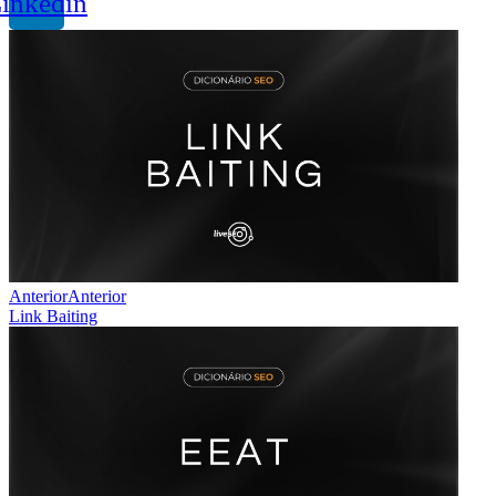
inkedin
Anterior
Anterior
Link Baiting