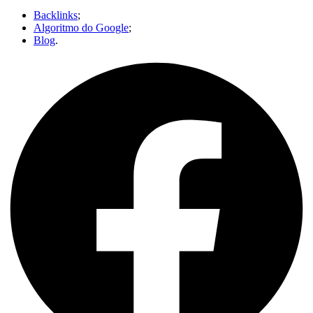
Backlinks
;
Algoritmo do Google
;
Blog
.