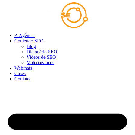
Ir
para
o
conteúdo
A Agência
Conteúdo SEO
Blog
Dicionário SEO
Videos de SEO
Materiais ricos
Webinars
Cases
Contato