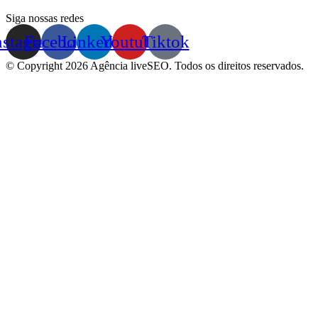
Siga nossas redes
nstagram
Facebook
Linkedin
Youtube
Tiktok
© Copyright 2026 Agência liveSEO. Todos os direitos reservados.