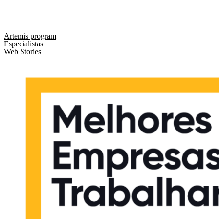
comercial@liveseo.com.br
(44) 3346 3896
Artemis program
Especialistas
Web Stories