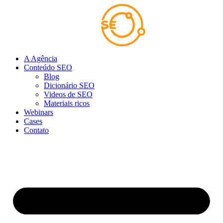
Ir
para
o
conteúdo
A Agência
Conteúdo SEO
Blog
Dicionário SEO
Videos de SEO
Materiais ricos
Webinars
Cases
Contato