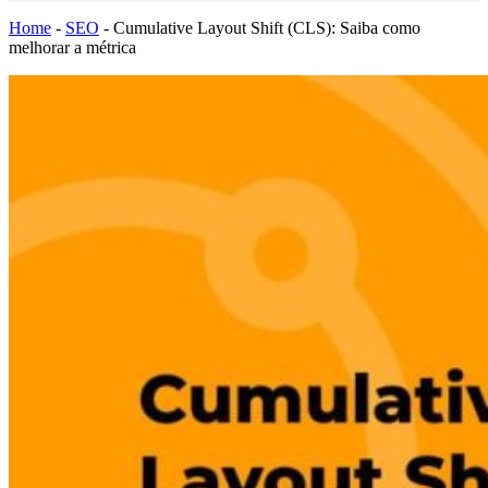
Home
-
SEO
-
Cumulative Layout Shift (CLS): Saiba como
melhorar a métrica