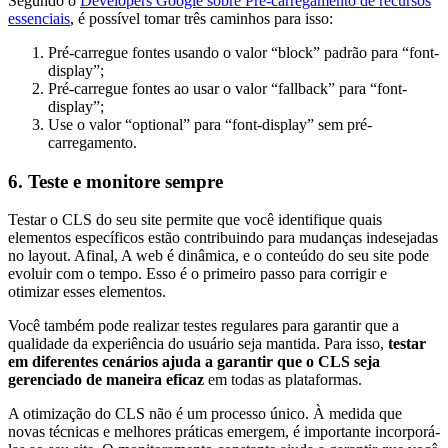
Segundo o
Developers Google sobre Pré-carregamento de recursos
essenciais
, é possível tomar três caminhos para isso:
Pré-carregue fontes usando o valor “block” padrão para “font-
display”;
Pré-carregue fontes ao usar o valor “fallback” para “font-
display”;
Use o valor “optional” para “font-display” sem pré-
carregamento.
6. Teste e monitore sempre
Testar o CLS do seu site permite que você identifique quais
elementos específicos estão contribuindo para mudanças indesejadas
no layout. Afinal, A web é dinâmica, e o conteúdo do seu site pode
evoluir com o tempo. Esso é o primeiro passo para corrigir e
otimizar esses elementos.
Você também pode realizar testes regulares para garantir que a
qualidade da experiência do usuário seja mantida. Para isso,
testar
em diferentes cenários ajuda a garantir que o CLS seja
gerenciado de maneira eficaz
em todas as plataformas.
A otimização do CLS não é um processo único. À medida que
novas técnicas e melhores práticas emergem, é importante incorporá-