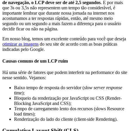
de navegação, o LCP deve ser de até 2,5 segundos
. E por mais
que 3s ou 3,5s não representem um tempo tão considerável, é
importante lembrar que durante nossa jornada na internet nos
acostumamos a ter respostas rápidas, então, até mesmo meio
segundo ou um segundo a mais fazem a diferença para o usuário
decidir ficar ou não na página.
Em nosso blog, temos um excelente conteúdo para você que deseja
otimizar as imagens
do seu site de acordo com as boas práticas
indicadas pelo Google.
Causas comuns de um LCP ruim
Há uma série de fatores que podem interferir na performance do site
nesse sentido. Vejamos:
Baixo tempo de resposta do servidor (
slow server response
time);
Bloqueio da renderização por JavaScript ou CSS (Render-
Blocking JavaScript and CSS);
Tempo de carregamento lento dos recursos (slows Resource
load times);
Renderização do lado do cliente (client-side Rendering).
Cumulative Layout Shift (CLS)