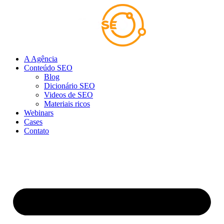
Ir
para
o
conteúdo
A Agência
Conteúdo SEO
Blog
Dicionário SEO
Videos de SEO
Materiais ricos
Webinars
Cases
Contato