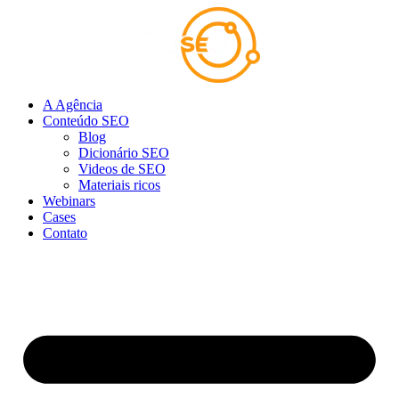
Ir
para
o
conteúdo
A Agência
Conteúdo SEO
Blog
Dicionário SEO
Videos de SEO
Materiais ricos
Webinars
Cases
Contato