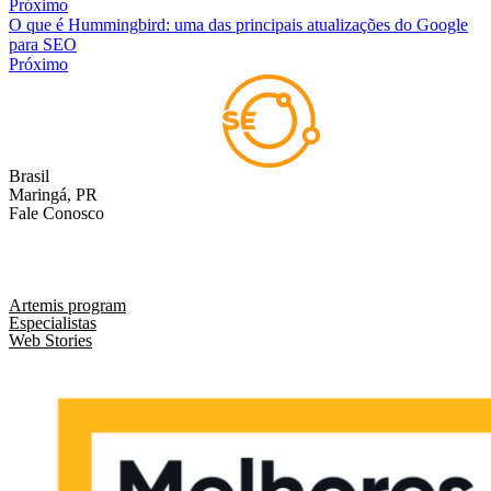
Próximo
O que é Hummingbird: uma das principais atualizações do Google
para SEO
Próximo
Brasil
Maringá, PR
Fale Conosco
comercial@liveseo.com.br
(44) 3346 3896
Artemis program
Especialistas
Web Stories