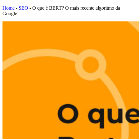
Home
-
SEO
-
O que é BERT? O mais recente algoritmo da
Google!