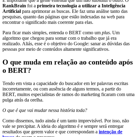
É importante que a gente entenda que um não substitui o outro. O
RankBrain
foi a
primeira tecnologia a utilizar a Inteligência
Artificial
para aprimorar as buscas. Ele faz uma análise tanto das
pesquisas, quanto das páginas que estão indexadas na web para
encontrar o significado mais coerente para elas.
Para ficar mais simples, entenda o BERT como um
plus
. Um
algoritmo que chegou para somar com o trabalho que já era
realizado. Aliás, esse é o objetivo do Google: sanar as dúvidas das
pessoas por meio de conteúdos altamente significativos.
O que muda em relação ao conteúdo após
o BERT?
Tendo em vista a capacidade do buscador em ler palavras escritas
incorretamente, ou com ausência de alguns termos, a partir do
BERT, muitos especialistas de ramos do marketing ficaram com uma
pulga atrás da orelha.
O que é que vai mudar nessa história toda?
Como dissemos, tudo ainda é um tanto imprevisível. Por isso, não
vale se precipitar. A ideia do algoritmo é e sempre será entregar
resultados que gerem valor e que correspondam a
intenção de