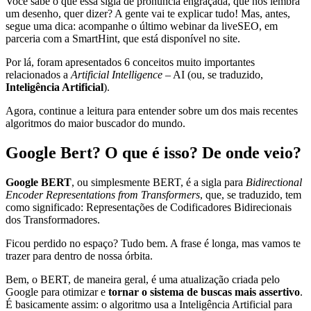
Você sabe o que essa sigla de pronúncia engraçada, que nos lembra
um desenho, quer dizer? A gente vai te explicar tudo! Mas, antes,
segue uma dica: acompanhe o último webinar da liveSEO, em
parceria com a SmartHint, que está disponível no site.
Por lá, foram apresentados 6 conceitos muito importantes
relacionados a
Artificial Intelligence
– AI (ou, se traduzido,
Inteligência Artificial
).
Agora, continue a leitura para entender sobre um dos mais recentes
algoritmos do maior buscador do mundo.
Google Bert? O que é isso? De onde veio?
Google BERT
, ou simplesmente BERT, é a sigla para
Bidirectional
Encoder Representations from Transformers
, que, se traduzido, tem
como significado: Representações de Codificadores Bidirecionais
dos Transformadores.
Ficou perdido no espaço? Tudo bem. A frase é longa, mas vamos te
trazer para dentro de nossa órbita.
Bem, o BERT, de maneira geral, é uma atualização criada pelo
Google para otimizar e
tornar o sistema de buscas mais assertivo
.
É basicamente assim: o algoritmo usa a Inteligência Artificial para