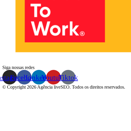
Siga nossas redes
nstagram
Facebook
Linkedin
Youtube
Tiktok
© Copyright 2026 Agência liveSEO. Todos os direitos reservados.