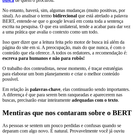
busca
de quem o procurou.
No entanto, haverá, sim, algumas mudanças (muito positivas, por
sinal). Ao analisar o termo
bidirecional
que está atrelado a palavra
BERT, entende-se que o google levará em conta toda a sentença
escrita na pesquisa. O que era unilateral, tende a acabar para dar vez
a uma prática que avalia o contexto como um todo.
Isso quer dizer que a leitura feita pelo motor de busca irá além da
página do site em si. A preocupação, mais do que nunca, é com o
conteúdo que ela oferece. A todos os redatores, a recomendação é:
escreva para humanos e não para robôs!
O trabalho dos conteudistas, nesse momento, é traçar estratégias
para elaborar um bom planejamento e criar o melhor conteúdo
possível.
Em relação às
palavras-chave
, elas continuarão sendo importantes.
A diferença é que para serem bem ranqueadas e aparecerem nas
buscas, precisarão estar inteiramente
adequadas com o texto
.
Mentiras que nos contaram sobre o BERT
As pessoas se sentem um pouco perdidas e confusas quando se
deparam com algo novo. É natural. Provavelmente você já ouviu