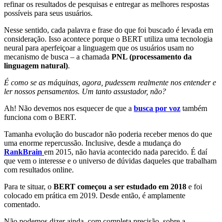
refinar os resultados de pesquisas e entregar as melhores respostas
possíveis para seus usuários.
Nesse sentido, cada palavra e frase do que foi buscado é levada em
consideração. Isso acontece porque o BERT utiliza uma tecnologia
neural para aperfeiçoar a linguagem que os usuários usam no
mecanismo de busca – a chamada
PNL (processamento da
linguagem natural)
.
É como se as máquinas, agora, pudessem realmente nos entender e
ler nossos pensamentos. Um tanto assustador, não?
Ah! Não devemos nos esquecer de que a
busca por voz
também
funciona com o BERT.
Tamanha evolução do buscador não poderia receber menos do que
uma enorme repercussão. Inclusive, desde a mudança do
RankBrain
em 2015, não havia acontecido nada parecido. É daí
que vem o interesse e o universo de dúvidas daqueles que trabalham
com resultados online.
Para te situar, o
BERT começou a ser estudado em 2018
e foi
colocado em prática em 2019. Desde então, é amplamente
comentado.
Não podemos dizer ainda, com completa precisão, sobre a