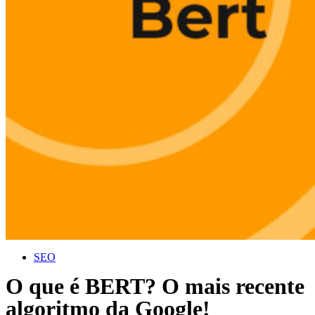
SEO
O que é BERT? O mais recente
algoritmo da Google!