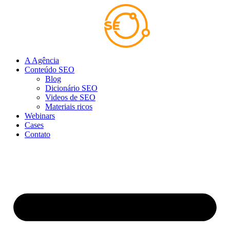
Ir
para
o
conteúdo
A Agência
Conteúdo SEO
Blog
Dicionário SEO
Videos de SEO
Materiais ricos
Webinars
Cases
Contato