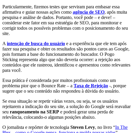
Particularmente, fizemos testes que serviram para embasar essa
afirmativa e guiar nossas ações como
agência de SEO
, após muita
pesquisa e análise de dados. Portanto, você pode – e deve! –
considerar este fator em sua
estratégia de SEO
, para monitorar e
corrigir todos os possíveis problemas com o posicionamento
do seu
site.
A
intenção de busca do usuário
e a
experiência
que ele tem após
fazer sua pesquisa e obter os resultados são pontos caros ao Google,
pois formam a base do funcionamento do buscador. O Pogo
Sticking representa algo que não deveria ocorrer: a
rejeição
aos
conteúdos que ele rastreou, identificou e apresentou como relevantes
para você.
Essa prática é considerada por muitos profissionais como um
problema pior que o Bounce Rate – a
Taxa de Rejeição
-, porque
sugere que o seu conteúdo não respondeu à dúvida do usuário.
Se essa situação se repetir várias vezes, ou seja, se os usuários
rejeitarem a indicação do seu site, a solução do Google será reavaliar
seu
ranqueamento na SERP
e poderá gerar uma perda de
relevância, colocando-o algumas posições abaixo.
O jornalista e repórter de tecnologia
Steven Levy
, no livro “
In The
Plex – como o Google pensa, funciona e molda nossas vidas
”,