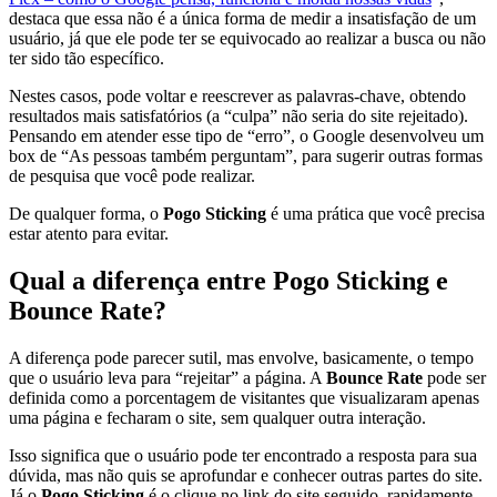
destaca que essa não é a única forma de medir a insatisfação de um
usuário, já que ele pode ter se equivocado ao realizar a busca ou não
ter sido tão específico.
Nestes casos, pode voltar e reescrever as palavras-chave, obtendo
resultados mais satisfatórios (a “culpa” não seria do site rejeitado).
Pensando em atender esse tipo de “erro”, o Google desenvolveu um
box de
“As pessoas também perguntam”
, para sugerir outras formas
de pesquisa que você pode realizar.
De qualquer forma, o
Pogo Sticking
é uma prática que você precisa
estar atento para evitar.
Qual a diferença entre Pogo Sticking e
Bounce Rate?
A diferença pode parecer sutil, mas envolve, basicamente, o tempo
que o usuário leva para “rejeitar” a página. A
Bounce Rate
pode ser
definida como a
porcentagem de visitantes que visualizaram apenas
uma página
e fecharam o site, sem qualquer outra interação.
Isso significa que o usuário pode ter encontrado a resposta para sua
dúvida, mas não quis se aprofundar e conhecer outras partes do site.
Já o
Pogo Sticking
é o clique no link do site seguido, rapidamente,