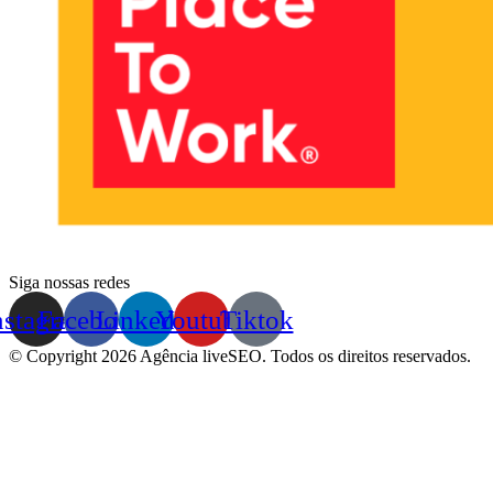
Siga nossas redes
nstagram
Facebook
Linkedin
Youtube
Tiktok
© Copyright 2026 Agência liveSEO. Todos os direitos reservados.