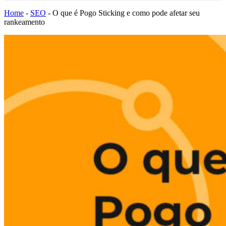
Home
-
SEO
-
O que é Pogo Sticking e como pode afetar seu
rankeamento