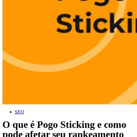
SEO
O que é Pogo Sticking e como
pode afetar seu rankeamento