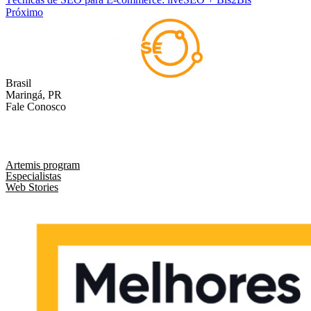
Próximo
Brasil
Maringá, PR
Fale Conosco
comercial@liveseo.com.br
(44) 3346 3896
Artemis program
Especialistas
Web Stories