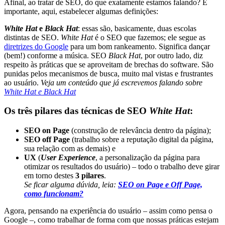
Afinal, ao tratar de SEO, do que exatamente estamos falando? É
importante, aqui, estabelecer algumas definições:
Wh
ite Hat
e
Black Hat
: essas são, basicamente, duas escolas
distintas de SEO.
White Hat
é o SEO que fazemos; ele segue as
diretrizes do Google
para um bom rankeamento. Significa dançar
(bem!) conforme a música. SEO
Black Hat
, por outro lado, diz
respeito às práticas que se aproveitam de brechas do software. São
punidas pelos mecanismos de busca, muito mal vistas e frustrantes
ao usuário.
Veja um conteúdo que já escrevemos falando sobre
White Hat e Black Hat
Os três pilares das técnicas de SEO
White Hat
:
SEO on Page
(construção de relevância dentro da página);
SEO off Page
(trabalho sobre a reputação digital da página,
sua relação com as demais) e
UX
(
User Experience
, a personalização da página para
otimizar os resultados do usuário) – todo o trabalho deve girar
em torno destes
3 pilares
.
Se ficar alguma dúvida, leia:
SEO on Page e Off Page,
como funcionam?
Agora, pensando na experiência do usuário – assim como pensa o
Google –, como trabalhar de forma com que nossas práticas estejam