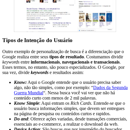
Tipos de Intenção do Usuário
Outro exemplo de personalização de busca é a diferenciação que o
Google realiza entre seus
tipos de resultado
.
Costumamos dividir
keywords
entre
informacionais
,
navegacionais e transacionais
.
Esses termos, no entanto, são pouco especializados. O Google, por
sua vez, divide
keywords
e resultados assim:
Know:
Aqui o Google entende que o usuário precisa saber
algo, não tão simples, como por exemplo: “
Dados da Segunda
Guerra Mundial
“. Nessa busca você vai ver que não há
conteúdo curto com menos de 2 mil palavras.
Know Simple
: Aqui entram os
Rich Cards
. Entende-se que o
usuário busca informações simples, que devem ser entregues
na página de pesquisa ou conteúdos curtos e rapidos.
Do and
: Oferece ações variadas, desde transações comerciais,
essenciais ao e-commerce, a realizar o download da web.
Device Action
: São buscas que por intermédio do buscador,