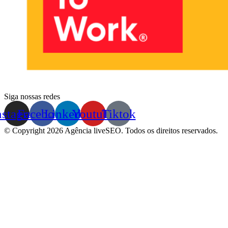
Siga nossas redes
nstagram
Facebook
Linkedin
Youtube
Tiktok
© Copyright 2026 Agência liveSEO. Todos os direitos reservados.