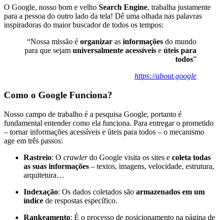
O Google, nosso bom e velho
Search Engine
, trabalha justamente
para a pessoa do outro lado da tela! Dê uma olhada nas palavras
inspiradoras do maior buscador de todos os tempos:
“Nossa missão é
organizar
as
informações
do mundo
para que sejam
universalmente acessíveis
e
úteis para
todos
”
https://about.google
Como o Google Funciona?
Nosso campo de trabalho é a pesquisa Google, portanto é
fundamental entender como ela funciona. Para entregar o prometido
– tornar informações acessíveis e úteis para todos – o mecanismo
age em três passos:
Rastreio
: O
crawler
do Google visita os sites e
coleta todas
as suas informações
– textos, imagens, velocidade, estrutura,
arquitetura…
Indexação
: Os dados coletados são
armazenados em um
índice
de respostas específico.
Rankeamento
: É o processo de posicionamento na página de