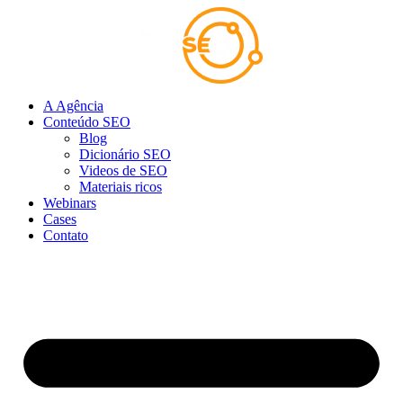
Ir
para
o
conteúdo
A Agência
Conteúdo SEO
Blog
Dicionário SEO
Videos de SEO
Materiais ricos
Webinars
Cases
Contato