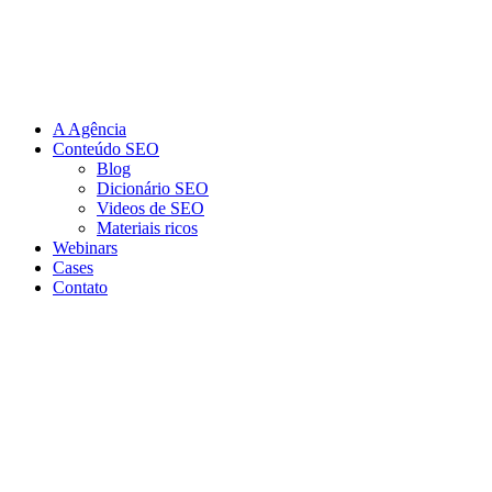
Ir
para
o
conteúdo
A Agência
Conteúdo SEO
Blog
Dicionário SEO
Videos de SEO
Materiais ricos
Webinars
Cases
Contato