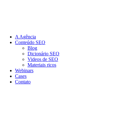
Ir
para
o
conteúdo
A Agência
Conteúdo SEO
Blog
Dicionário SEO
Videos de SEO
Materiais ricos
Webinars
Cases
Contato