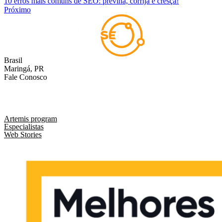
10 erros mais comuns de SEO: previna, corrija e cresça!
Próximo
Brasil
Maringá, PR
Fale Conosco
comercial@liveseo.com.br
(44) 3346 3896
Artemis program
Especialistas
Web Stories