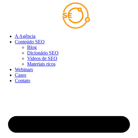
Ir
para
o
conteúdo
A Agência
Conteúdo SEO
Blog
Dicionário SEO
Videos de SEO
Materiais ricos
Webinars
Cases
Contato