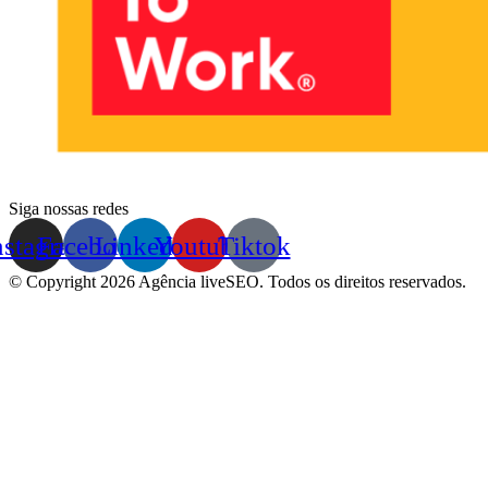
Siga nossas redes
nstagram
Facebook
Linkedin
Youtube
Tiktok
© Copyright 2026 Agência liveSEO. Todos os direitos reservados.