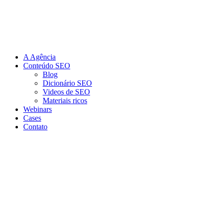
Ir
para
o
conteúdo
A Agência
Conteúdo SEO
Blog
Dicionário SEO
Videos de SEO
Materiais ricos
Webinars
Cases
Contato