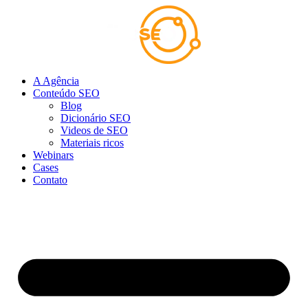
Ir
para
o
conteúdo
A Agência
Conteúdo SEO
Blog
Dicionário SEO
Videos de SEO
Materiais ricos
Webinars
Cases
Contato