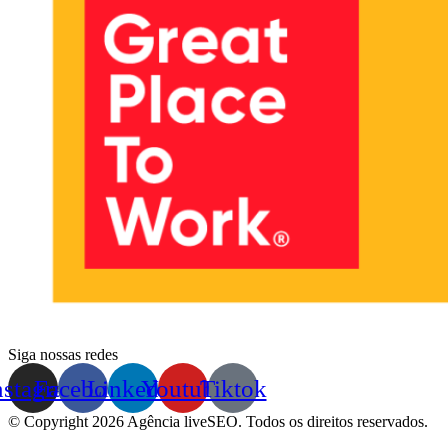
Siga nossas redes
nstagram
Facebook
Linkedin
Youtube
Tiktok
© Copyright 2026 Agência liveSEO. Todos os direitos reservados.