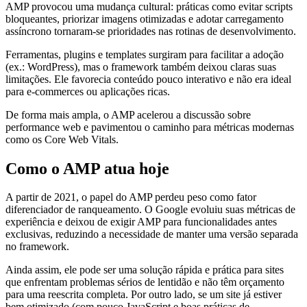
AMP provocou uma mudança cultural: práticas como evitar scripts
bloqueantes, priorizar imagens otimizadas e adotar carregamento
assíncrono tornaram-se prioridades nas rotinas de desenvolvimento.
Ferramentas, plugins e templates surgiram para facilitar a adoção
(ex.: WordPress), mas o framework também deixou claras suas
limitações. Ele favorecia conteúdo pouco interativo e não era ideal
para e-commerces ou aplicações ricas.
De forma mais ampla, o AMP acelerou a discussão sobre
performance web e pavimentou o caminho para métricas modernas
como os Core Web Vitals.
Como o AMP atua hoje
A partir de 2021, o papel do AMP perdeu peso como fator
diferenciador de ranqueamento. O Google evoluiu suas métricas de
experiência e deixou de exigir AMP para funcionalidades antes
exclusivas, reduzindo a necessidade de manter uma versão separada
no framework.
Ainda assim, ele pode ser uma solução rápida e prática para sites
que enfrentam problemas sérios de lentidão e não têm orçamento
para uma reescrita completa. Por outro lado, se um site já estiver
bem otimizado (com pouco JavaScript e boas práticas de