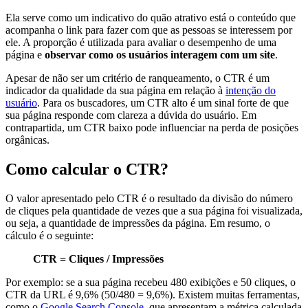
Ela serve como um indicativo do quão atrativo está o conteúdo que
acompanha o link para fazer com que as pessoas se interessem por
ele. A proporção é utilizada para avaliar o desempenho de uma
página e
observar como os usuários interagem com um site
.
Apesar de não ser um critério de ranqueamento, o CTR é um
indicador da qualidade da sua página em relação à
intenção do
usuário
. Para os buscadores, um CTR alto é um sinal forte de que
sua página responde com clareza a dúvida do usuário. Em
contrapartida, um CTR baixo pode influenciar na perda de posições
orgânicas.
Como calcular o CTR?
O valor apresentado pelo CTR é o resultado da divisão do número
de cliques pela quantidade de vezes que a sua página foi visualizada,
ou seja, a quantidade de impressões da página. Em resumo, o
cálculo é o seguinte:
CTR = Cliques / Impressões
Por exemplo: se a sua página recebeu 480 exibições e 50 cliques, o
CTR da URL é 9,6% (50/480 = 9,6%). Existem muitas ferramentas,
como o
Google Search Console
, que apresentam a métrica calculada