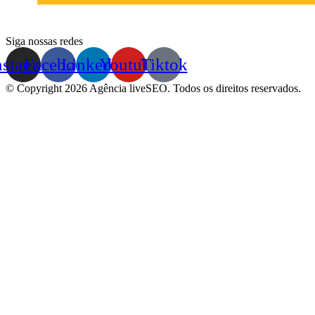
Siga nossas redes
nstagram
Facebook
Linkedin
Youtube
Tiktok
© Copyright 2026 Agência liveSEO. Todos os direitos reservados.