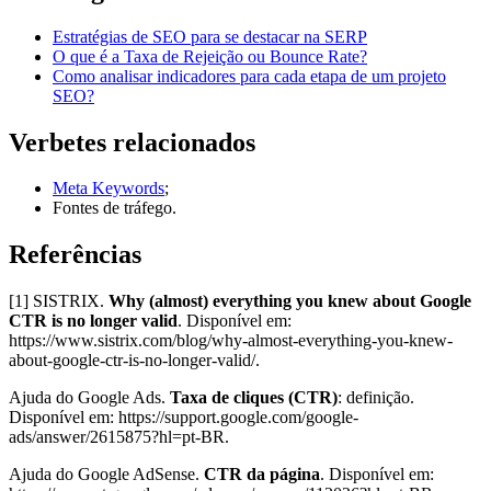
Estratégias de SEO para se destacar na SERP
O que é a Taxa de Rejeição ou Bounce Rate?
Como analisar indicadores para cada etapa de um projeto
SEO?
Verbetes relacionados
Meta Keywords
;
Fontes de tráfego.
Referências
[1] SISTRIX.
Why (almost) everything you knew about Google
CTR is no longer valid
. Disponível em:
https://www.sistrix.com/blog/why-almost-everything-you-knew-
about-google-ctr-is-no-longer-valid/.
Ajuda do Google Ads.
Taxa de cliques (CTR)
: definição.
Disponível em: https://support.google.com/google-
ads/answer/2615875?hl=pt-BR.
Ajuda do Google AdSense.
CTR da página
. Disponível em: