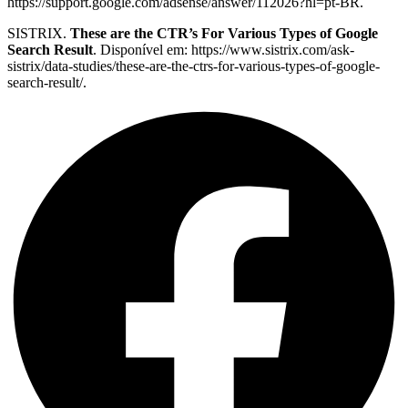
https://support.google.com/adsense/answer/112026?hl=pt-BR.
SISTRIX.
These are the CTR’s For Various Types of Google
Search Result
. Disponível em: https://www.sistrix.com/ask-
sistrix/data-studies/these-are-the-ctrs-for-various-types-of-google-
search-result/.