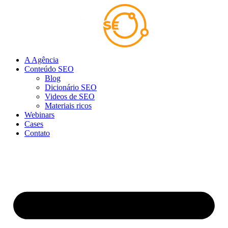
Ir
para
o
conteúdo
A Agência
Conteúdo SEO
Blog
Dicionário SEO
Videos de SEO
Materiais ricos
Webinars
Cases
Contato