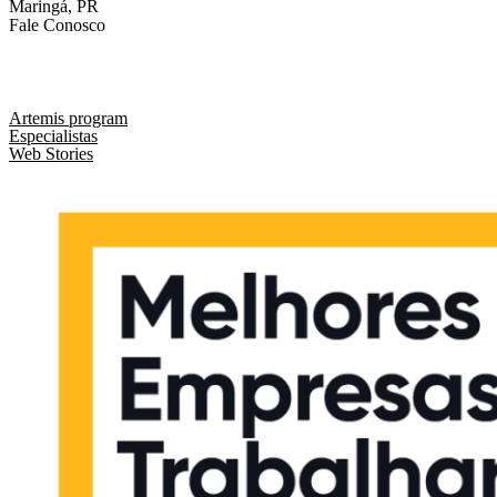
Maringá, PR
Fale Conosco
comercial@liveseo.com.br
(44) 3346 3896
Artemis program
Especialistas
Web Stories