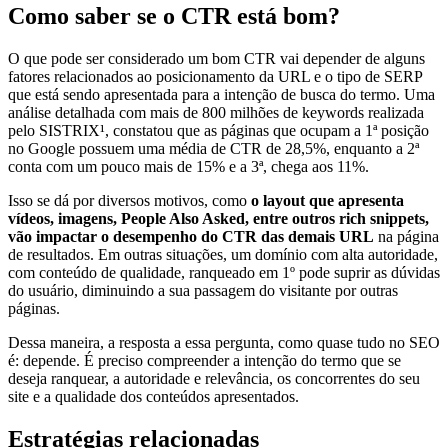
Como saber se o CTR está bom?
O que pode ser considerado um bom CTR vai depender de alguns
fatores relacionados ao posicionamento da URL e o tipo de SERP
que está sendo apresentada para a intenção de busca do termo. Uma
análise detalhada com mais de 800 milhões de keywords realizada
pelo SISTRIX¹, constatou que as páginas que ocupam a 1ª posição
no Google possuem uma média de CTR de 28,5%, enquanto a 2ª
conta com um pouco mais de 15% e a 3ª, chega aos 11%.
Isso se dá por diversos motivos, como
o layout que apresenta
vídeos, imagens, People Also Asked, entre outros rich snippets,
vão impactar o desempenho do CTR das demais URL
na página
de resultados. Em outras situações, um domínio com alta autoridade,
com conteúdo de qualidade, ranqueado em 1º pode suprir as dúvidas
do usuário, diminuindo a sua passagem do visitante por outras
páginas.
Dessa maneira, a resposta a essa pergunta, como quase tudo no SEO
é: depende. É preciso compreender a intenção do termo que se
deseja ranquear, a autoridade e relevância, os concorrentes do seu
site e a qualidade dos conteúdos apresentados.
Estratégias relacionadas