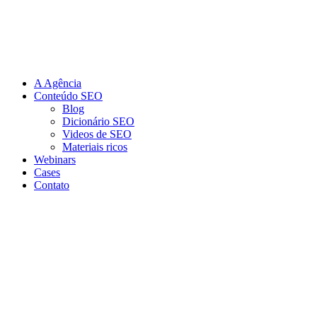
Ir
para
o
conteúdo
A Agência
Conteúdo SEO
Blog
Dicionário SEO
Videos de SEO
Materiais ricos
Webinars
Cases
Contato