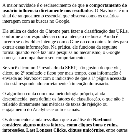
A maior novidade é o esclarecimento de que
o comportamento do
usuário influencia diretamente nos resultados
. O Navboost é um
sinal de ranqueamento essencial que observa como os usuários
interagem com as buscas no Google.
Ele utiliza os dados do Chrome para fazer a classificação das URLs,
conforme a correspondência com a intenção de busca. Ainda é
incerto se o twiddler interage com o Glue ou com outras fontes para
extrair essas informações. Na prática, ele funciona da seguinte
forma: quando você faz uma pesquisa no mecanismo, o Google
começa a acompanhar o seu comportamento.
Se você clicou no 1º resultado da SERP, não gostou do que viu,
clicou no 2º resultado e ficou por mais tempo, essa informação é
enviada ao Navboost com o indicativo de que a 1ª página acessada
não está respondendo corretamente à intenção do usuário.
O algoritmo conta com uma metodologia própria, ainda
desconhecida, para definir os fatores de classificação, o que não é
refletido diretamente nas métricas de taxas de rejeição ou
engajamento do Analytics e outros canais.
Os documentos ainda ressaltam que a análise do
Navboost
considera alguns outros fatores, como cliques bons e ruins,
impressões, Last Longest Clicks, cliques unicórnios
, entre outras