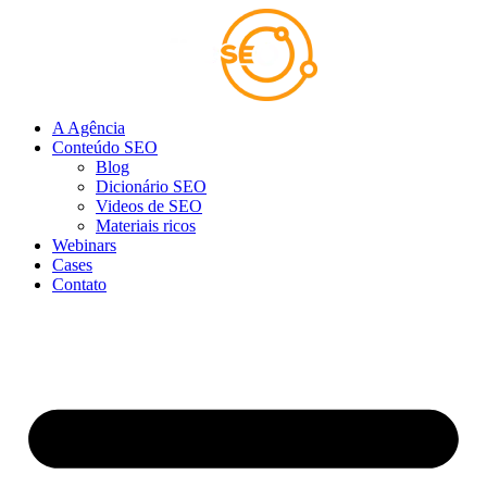
Ir
para
o
conteúdo
A Agência
Conteúdo SEO
Blog
Dicionário SEO
Videos de SEO
Materiais ricos
Webinars
Cases
Contato