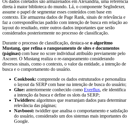
Os dados coletados são armazenados em Alexandria, uma referência
direta à maior biblioteca do mundo. Lá, o componente SegIndexer,
assume o papel de segmentar esses conteúdos com base em
contexto. Ele armazena dados de Page Rank, sinais de relevância e
faz a correspondências padrão com intenção de busca em relação ao
layout do resultado, entre outros dados importantes que serão
considerados posteriormente no processo de classificação.
Durante o processo de classificação, destaca-se
o algoritmo
Mustang, que refina o ranqueamento de sites e documentos
(páginas)
com base no score individual atribuído previamente pelo
Ascorer. O Mustang realiza o re-ranqueamento considerando
diversos sinais, como o contexto, o valor da entidade, a intenção de
busca e o comportamento do usuário.
Cookbook:
compreende os dados estruturados e personaliza
o layout da SERP com base na intenção de busca do usuário;
Glue:
anteriormente conhecido como
Everflux
, ele identifica
a intenção da busca e define os slots da SERP;
Twiddlers:
algoritmos que rearranjam dados para determinar
relevância das páginas;
Navboost:
twiddler que analisa o comportamento e satisfação
do usuário, considerado um dos sistemas mais importantes do
Google.