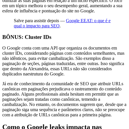
otimizar as suas páginas em relação a um nicho específico. O foco
em um tópico melhora o seu desempenho geral, aumentando a sua
esfera de influência e pontuação do site no Google.
Salve para assistir depois —
Google EEAT: o que é e
qual o impacto para SEO
.
BÔNUS: Cluster IDs
O Google conta com uma API que organiza os documentos em
cluster IDs, considerando páginas com conteúdos semelhantes, mas
não idênticos, para evitar canibalização. São exemplos disso a
paginação de seções, páginas traduzidas, entre outras. Isso significa
que dentro da Alexandria, essas URLs não são considerados
duplicados naestrutura do Google.
Já era de conhecimento da comunidade de SEO que atribuir URLs
canônicas em paginações prejudicava o rastreamento do conteúdo
paginado. Alguns profissionais ainda hesitam em permitir que as
paginações sejam tratadas como canônicas, temendo a
canibalização. No entanto, os documentos sugerem que, desde que a
paginação siga uma sequência e parâmetros claros, não se preocupe
com a atribuição de URLs canônicas para a primeira página.
Como o Google leaks impacta nas