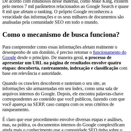
De acordo com estudiosos desse material, como Mike King, existem
pelo menos 7 mil parâmetros relacionados ao Google Search e quase
8 mil que afetam o ranking. O próprio Google reconheceu a
veracidade das informações e os seus milhares de documentos são
analisadas pela comunidade SEO em todo o mundo.
Como o mecanismo de busca funciona?
Para compreender como essas informações afetam realmente o
desempenho de um domínio, é preciso retomar o
funcionamento do
Google
desde o princípio. De maneira geral,
o processo de
apresentar um URL na página de resultados envolve quatro
etapas: descoberta, rastreamento, indexação e classificação
com
base em relevância e autoridade.
Quando os crawlers descobrem e rastreiam o seu site, as
informações são armazenadas em seu índex, como uma sala de
arquivos internos do Google. Depois, ele encontra palavras-chave
correspondentes ao conteúdo que você publicou, fazendo com que
você apareça na SERP, caso cumpra com os seus critérios de
ranqueamento.
É claro que esse procedimento envolve diversas etapas e análises,
mas, na prática, os documentos internos do Google complexificam
ainda mais o conhecimento que a comunidade SEO tinha sobre o