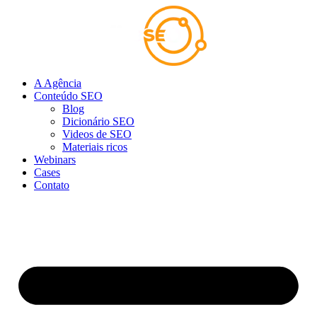
Ir
para
o
conteúdo
A Agência
Conteúdo SEO
Blog
Dicionário SEO
Videos de SEO
Materiais ricos
Webinars
Cases
Contato