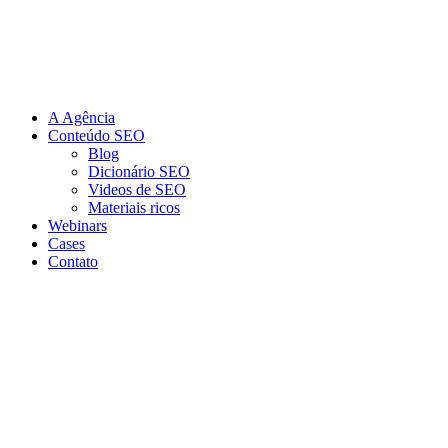
Ir
para
o
conteúdo
A Agência
Conteúdo SEO
Blog
Dicionário SEO
Videos de SEO
Materiais ricos
Webinars
Cases
Contato