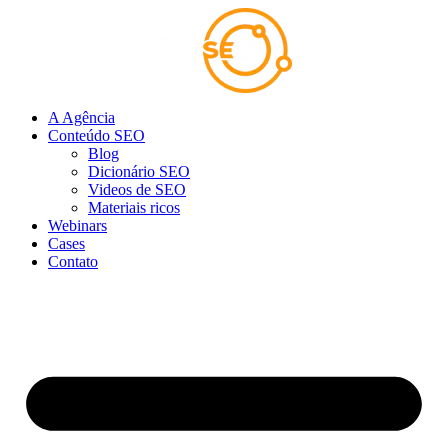
Ir
para
o
conteúdo
A Agência
Conteúdo SEO
Blog
Dicionário SEO
Videos de SEO
Materiais ricos
Webinars
Cases
Contato